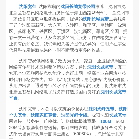
沈阳宽带
_沈阳靠谱的
沈阳长城宽带公司
推荐，沈阳市沈
北新区智易讯网络电子服务部位于崇山西路49号5门，是沈阳市
一家信誉好互联网服务提供商，提供的
沈阳长城宽带
主要服务
于辽宁沈阳高新区、大东区、东陵区、和平区、皇姑区、沈河
区、苏家屯区、铁西区、于洪区、沈北新区、浑南区;全国，拥
有一支一线营销团队及高素质的售后服务，在传输交换设备行
业拥有的知名度。我们竭诚为客户提供优异的，使用户在享受
信息科技发展新成果的同时不断获得更多的收益。
沈阳智易讯网络电子致力为个人，家庭，企业提供周全的
网络宣传与技术应用整体策划方案，通过
沈阳长城宽带
，真正
实现企业互联网信息智能化，光纤上网，提高企业在网络科技
时代的市场竞争力。我们以“专注网站，用心服务”为核心价值，
从用户出发，通过专业的水平和售前售后的服务，将沈阳市沈
北新区智易讯网络电子服务部打造成国内良好的
沈阳长城宽带
平台
。
沈阳宽带，本公司以优惠的价格办理
沈阳光纤宽带
、
沈阳
个人宽带
、
沈阳家庭宽带
、
沈阳光纤专线
。沈阳沈阳
长城宽带
网速快、服务好、价格优。让您体验极速宽带，
100M
、50M、
20M等多款套餐任您选择。欢迎来电咨询。精诚服务全网关怀
沈阳长城宽带隶属于鹏博士集团（600804），总部位于北京