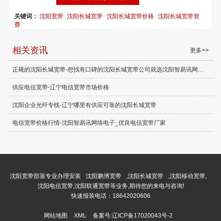
关键词：
沈阳宽带
沈阳长城宽带
沈阳长城宽带价格
沈阳长城宽带资
费
相关资讯
更多>>
正规的沈阳长城宽带-想找有口碑的沈阳长城宽带公司就选沈阳智易讯网络电子
供应电信宽带-辽宁电信宽带市场价格
沈阳企业光纤专线-辽宁哪里有供应可靠的沈阳长城宽带
电信宽带价格行情-沈阳智易讯网络电子_优良电信宽带厂家
沈阳宽带部落专业办理安装
沈阳鹏博宽带
,
沈阳长城宽带
,
沈阳移动宽带,
沈阳电信宽带,沈阳联通宽带等业务,期待您的来电与咨询!
快速报装电话：18642020606
网站地图
XML
备案号:
辽ICP备17020043号-2