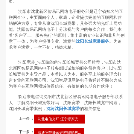
市。
沈阳市沈北新区智易讯网络电子服务部是辽宁省知名的互
联网企业，主要面向个人，家庭，企业提供完整的互联网和营
销解决方案，专业从事沈阳长城宽带，具备强大的光纤上网功
能。沈阳智易讯网络电子十分珍视与客户的每次合作，我们本
着“客户至上、服务先行”的原则，集丰富的专业知识和非凡的创
意于一体，为客户提供专业、满意的
沈阳长城宽带服务
。为追
求客户满意，一丝不苟，精益求精。
沈阳宽带_沈阳靠谱的沈阳长城宽带公司推荐，沈阳市沈
北新区智易讯网络电子服务部以诚挚的服务留住客户，以沈阳
长城宽带为主导产品，本着以人为本、服务至上的服务理念打
造专业的互联网公司。沈阳智易讯网络电子将通过不懈努力成
为客户在互联网领域值得信任、有价值的长期合作伙伴！
欢迎来电咨询沈阳市沈北新区智易讯网络电子服务部联系
人，了解沈阳长城宽带好吗，沈阳宽带，沈阳长城宽带网速，
沈阳长城宽带案例，
沈河沈阳长城宽带
的相关信息
上一条 ：
沈北电信光纤-辽宁哪家光...
下一条 ：
联通宽带哪家好|在哪能买...