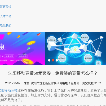
留言反馈
人才招聘
联系我们
沈阳移动宽带58元套餐，免费装的宽带怎么样？
2021-08-09
来自:
沈阳市沈北新区智易讯网络电子服务部
浏览次数:3102
沈阳移动宽带
业务存在后发优势，它赶上了光纤入户的成熟期，
避免了大
基础设施的重复投资。加上财力充沛、通信营收有保障，以低价来抢占市
也就不足为奇了。