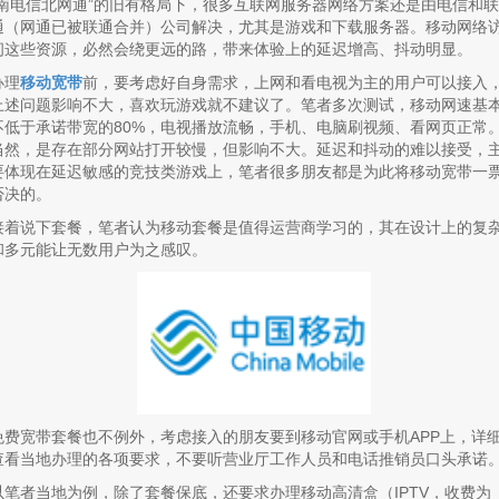
“南电信北网通”的旧有格局下，很多互联网服务器网络方案还是由电信和联
通（网通已被联通合并）公司解决，尤其是游戏和下载服务器。移动网络
问这些资源，必然会绕更远的路，带来体验上的延迟增高、抖动明显。
办理
移动宽带
前，要考虑好自身需求，上网和看电视为主的用户可以接入
上述问题影响不大，喜欢玩游戏就不建议了。笔者多次测试，移动网速基
不低于承诺带宽的80%，电视播放流畅，手机、电脑刷视频、看网页正常
当然，是存在部分网站打开较慢，但影响不大。延迟和抖动的难以接受，
要体现在延迟敏感的竞技类游戏上，笔者很多朋友都是为此将移动宽带一
否决的。
接着说下套餐，笔者认为移动套餐是值得运营商学习的，其在设计上的复
和多元能让无数用户为之感叹。
免费宽带套餐也不例外，考虑接入的朋友要到移动官网或手机APP上，详
查看当地办理的各项要求，不要听营业厅工作人员和电话推销员口头承诺
以笔者当地为例，除了套餐保底，还要求办理移动高清盒（IPTV，收费为