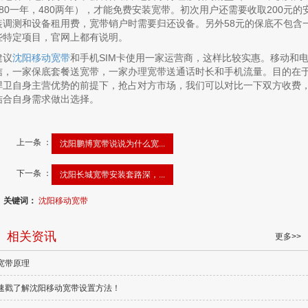
280一年，480两年），才能免费安装宽带。初次用户还需要收取200元的
装调测和设备租用费，宽带销户时需要归还设备。另外58元的保底不包含
些特定项目，官网上都有说明。
建议
沈阳移动宽带
和手机SIM卡使用一家运营商，这样比较实惠。移动和
信，一家保底套餐送宽带，一家办理宽带送通话时长和手机流量。目的在
捍卫自身主营优势的前提下，抢占对方市场，我们可以对比一下双方收费
结合自身需求做出选择。
上一条 ：
沈阳鹏博宽带说说为什么宽...
下一条 ：
沈阳长城宽带安装套路深，...
关键词：
沈阳移动宽带
相关资讯
更多>>
宽带原理
速戳了解沈阳移动宽带设置方法！