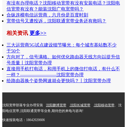
有没有办理电话？沈阳移动宽带有没有安装电话？沈阳电
信宽带有没有？能装沈阳广电宽带吗？
合纵连横电信运营商，六月份是百度时刻
宽带信号又遭投诉，沈阳联通宽带业务还有救吗？
相关资讯
更多>>
三大运营商5G试点建设细节曝光：每个城市基站数不少
于50个
方向对了，信号满格。如何优化路由器天线方向以提升信
号质量丨沈阳宽带办理
直接用手机打电话，和用手机上的微信打电话，有什么不
一样？————————沈阳宽带办理
给路由器换个姿势网速就会更快吗？丨沈阳宽带办理
沈阳宽带部落专业办理安装
沈阳鹏博宽带
,
沈阳长城宽带
,
沈阳移动宽带,
沈
阳电信宽带,沈阳联通宽带等业务,期待您的来电与咨询!
快速报装电话：18642020606