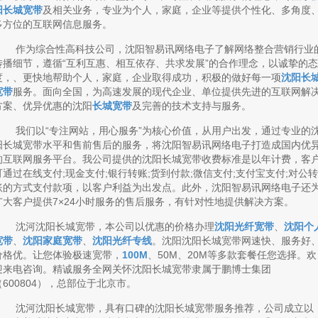
阳长城宽带
及相关业务，专业为个人，家庭，企业等提供个性化、多角度
多方位的互联网信息服务。
作为综合性高科技公司，沈阳智易讯网络电子了解网络整合营销行业
传播细节，遵循“互利互惠、相互依存、共求发展”的合作理念，以诚挚的态
度，、更快地帮助个人，家庭，企业取得成功，积极的做好每一项
沈阳长
宽带
服务。面向全国，为高速发展的现代企业、单位提供先进的互联网解
方案、优异优惠的沈阳
长城宽带
及完善的技术支持与服务。
我们以“专注网站，用心服务”为核心价值，从用户出发，通过专业的
阳长城宽带水平和售前售后的服务，将沈阳智易讯网络电子打造成国内优
的互联网服务平台。我公司提供的沈阳长城宽带收费标准是以年计费，客
可通过在线支付;现金支付;银行转账;货到付款;微信支付;支付宝支付;对公转
账的方式支付款项，以客户利益为出发点。此外，沈阳智易讯网络电子还
广大客户提供7×24小时服务的售后服务，有针对性地提供解决方案。
沈河沈阳长城宽带，本公司以优惠的价格办理
沈阳光纤宽带
、
沈阳个
宽带
、
沈阳家庭宽带
、
沈阳光纤专线
。沈阳沈阳长城宽带网速快、服务好
价格优。让您体验极速宽带，
100M
、50M、20M等多款套餐任您选择。欢
迎来电咨询。精诚服务全网关怀沈阳长城宽带隶属于鹏博士集团
（600804），总部位于北京市。
沈河沈阳长城宽带，具有口碑的沈阳长城宽带服务推荐，公司成立以