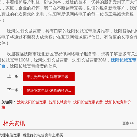
来，本着维护客户利益，以诚为本，过硬的技术，优异的服务受到了广大
人，家庭，企业的好评，我们在不断创新完善，以便的服务新老客户，我
以真诚的心欢迎您的来电，沈阳智易讯网络电子的每一位员工竭诚为您服
务！
沈河沈阳长城宽带，具有口碑的沈阳长城宽带服务推荐，沈阳智易讯
络电子将通过不懈努力成为客户在互联网领域值得信任、有价值的长期合
伙伴！
欢迎莅临沈阳市沈北新区智易讯网络电子服务部，您将了解更多有关
阳长城宽带100M，沈河沈阳长城宽带，沈阳长城宽带30M，
沈阳长城宽带
平台
，沈阳长城宽带缴费的信息
上一条 ：
于洪光纤专线-沈阳智易讯...
下一条 ：
光纤宽带电话-划算的联通...
关键词：
沈河沈阳长城宽带
沈阳长城宽带
沈阳长城宽带资费
沈阳长城宽带价
格
相关资讯
更多>>
代理电信宽带_质量好的电信宽带上哪买